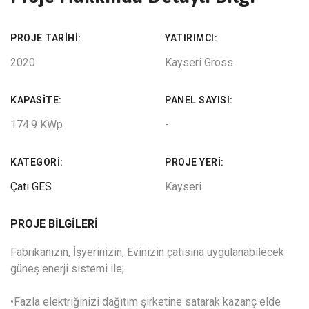
PROJE TARIHI:
YATIRIMCI:
2020
Kayseri Gross
KAPASITE:
PANEL SAYISI:
174.9 KWp
-
KATEGORI:
PROJE YERI:
Çatı GES
Kayseri
PROJE BILGILERI
Fabrikanızın, İşyerinizin, Evinizin çatısına uygulanabilecek
güneş enerji sistemi ile;
•Fazla elektriğinizi dağıtım şirketine satarak kazanç elde