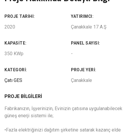
PROJE TARIHI:
YATIRIMCI:
2020
Çanakkale 17 A.Ş
KAPASITE:
PANEL SAYISI:
350 KWp
-
KATEGORI:
PROJE YERI:
Çatı GES
Çanakkale
PROJE BILGILERI
Fabrikanızın, İşyerinizin, Evinizin çatısına uygulanabilecek
güneş enerji sistemi ile;
•Fazla elektriğinizi dağıtım şirketine satarak kazanç elde